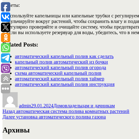
Советы:
* Используйте капельницы или капельные трубки с регулируе
* Мульчируйте вокруг растений, чтобы сохранить влагу и пода
* Регулярно проверяйте и очищайте систему, чтобы предотврат
* Если вы используете резервуар для воды, убедитесь, что в не
Related Posts:
автоматический капельный полив как сделать
капельный полив автоматический из бочки
автоматический капельный полив огорода
схема автоматический капельный полив
автоматический капельный полив таймер
автоматический капельный полив инструкция
Автор
Опубликовано
Рубрики
admin
29.01.2024
Домовладельцам и дачникам
Навигация
Предыдущая
Назад
автоматическая система полива комнатных растений
запись:
Следующая
Далее
установка автоматического полива газона
по
запись:
записям
Архивы