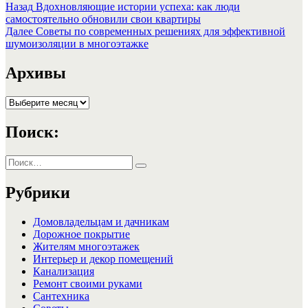
Навигация
Предыдущая
Назад
Вдохновляющие истории успеха: как люди
запись:
самостоятельно обновили свои квартиры
по
Следующая
Далее
Советы по современных решениях для эффективной
записям
запись:
шумоизоляции в многоэтажке
Архивы
Архивы
Поиск:
Искать:
Поиск
Рубрики
Домовладельцам и дачникам
Дорожное покрытие
Жителям многоэтажек
Интерьер и декор помещений
Канализация
Ремонт своими руками
Сантехника