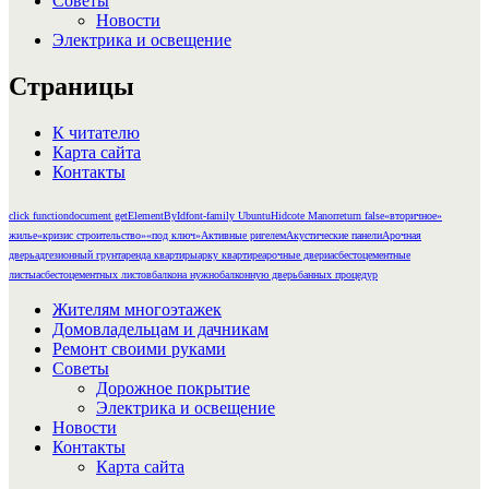
Советы
Новости
Электрика и освещение
Страницы
К читателю
Карта сайта
Контакты
click function
document getElementById
font-family Ubuntu
Hidcote Manor
return false
«вторичное»
жилье
«кризис строительство»
«под ключ»
Активные ригелем
Акустические панели
Арочная
дверь
адгезионный грунт
аренда квартиры
арку квартире
арочные двери
асбестоцементные
листы
асбестоцементных листов
балкона нужно
балконную дверь
банных процедур
Жителям многоэтажек
Домовладельцам и дачникам
Ремонт своими руками
Советы
Дорожное покрытие
Электрика и освещение
Новости
Контакты
Карта сайта