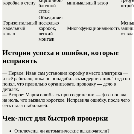
кирпичной/
требуе
коробка в стену
минимальный зазор
блочной
штроб
стене
Объединяет
Горизонтальный
несколько
Мень
кабельный
коробок,
Многофункциональность
защищ
канал
легкий
от вла
монтаж
Истории успеха и ошибки, которые
исправить
— Первое: Иван сам установил коробку вместо электрика —
и всё работало, пока не понадобилась модернизация. Тогда он
понял, что правильно организовать проводку — дело в
деталях.
— Второе: Мария ошиблась при соединении — фаза попала
на ноль, что вызвало короткое. Исправила ошибку, после чего
сеть стала стабильней.
Чек-лист для быстрой проверки
Отключены ли автоматические выключатели?