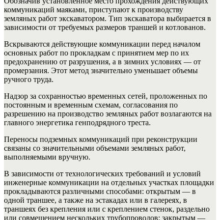
Обозначив установленное место прохождения действующих
коммуникаций маяками, приступают к производству
земляных работ экскаватором. Тип экскаватора выбирается в
зависимости от требуемых размеров траншей и котлованов.
Вскрываются действующие коммуникации перед началом
основных работ по прокладкам с принятием мер по их
предохранению от разрушения, а в зимних условиях — от
промерзания. Этот метод значительно уменьшает объемы
ручного труда.
Надзор за сохранностью временных сетей, проложенных по
постоянным и временным схемам, согласования по
разрешению на производство земляных работ возлагаются на
главного энергетика генподрядного треста.
Переносы подземных коммуникаций при реконструкции
связаны со значительными объемами земляных работ,
выполняемыми вручную.
В зависимости от технологических требований и условий
инженерные коммуникации на отдельных участках площадки
прокладываются различными способами: открытым — в
одной траншее, а также на эстакадах или в галереях, в
траншеях без крепления или с креплением стенок, раздельно
или совмещением нескольких трубопроводов; закрытым —