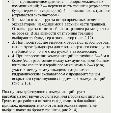
1 — промышленное здание; 2 — опоры межцеховых
коммуникаций; 3 — верхняя часть траншеи (отрывается
бульдозером или скрепером); 4 — нижняя часть траншеи
(отрывается экскаватором);
5 — место отвала грунта ют до проектных отметок
экскаватором, находящимся в верхней части траншеи.
Отвалы грунта от нижней части траншеи размещают на
ее бровке. В зависимости от глубины траншеи
выбираются бульдозер и экскаватор (рис. 2.12).
3. При производстве земляных работ под трубопроводы
используют бульдозеры для снятия верхнего слоя грунта
глубиной 0,5—0,8 м с погрузкой в автосамосвал.
4. При пересечении коммуникаций на глубине 3—5 м и
более (если расстояние между коммуникациями больше
ширины ковша землеройного механизма в 2—3 раза)
участок между коммуникациями отрывается
гидравлическим экскаватором с предварительным
вскрытием существующих подземных коммуникаций
(рис. 2.13).
Под пучком действующих коммуникаций грунт
разрабатывают вручную лопатой или пробивкой штольни.
Грунт от разработки штолен складывают в ближайший
приямок, предварительно отрытый экскаватором (а не
выбрасывают на бровку траншеи, рис.2.14).