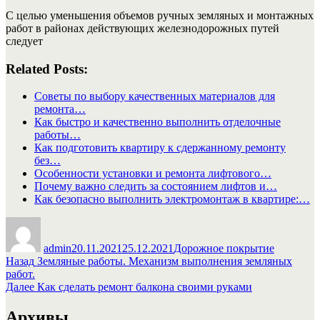
С целью уменьшения объемов ручных земляных и монтажных
работ в районах действующих железнодорожных путей
следует
Related Posts:
Советы по выбору качественных материалов для
ремонта…
Как быстро и качественно выполнить отделочные
работы…
Как подготовить квартиру к сдержанному ремонту
без…
Особенности установки и ремонта лифтового…
Почему важно следить за состоянием лифтов и…
Как безопасно выполнить электромонтаж в квартире:…
Автор
Опубликовано
Рубрики
admin
20.11.2021
25.12.2021
Дорожное покрытие
Навигация
Предыдущая
Назад
Земляные работы. Механизм выполнения земляных
запись:
работ.
по
Следующая
Далее
Как сделать ремонт балкона своими руками
записям
запись:
Архивы