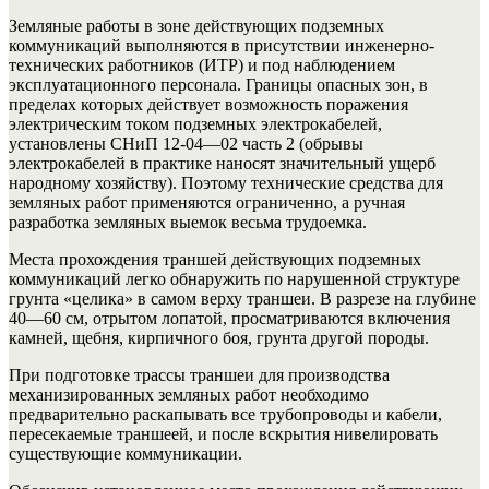
Земляные работы в зоне действующих подземных
коммуникаций выполняются в присутствии инженерно-
технических работников (ИТР) и под наблюдением
эксплуатационного персонала. Границы опасных зон, в
пределах которых действует возможность поражения
электрическим током подземных электрокабелей,
установлены СНиП 12-04—02 часть 2 (обрывы
электрокабелей в практике наносят значительный ущерб
народному хозяйству). Поэтому технические средства для
земляных работ применяются ограниченно, а ручная
разработка земляных выемок весьма трудоемка.
Места прохождения траншей действующих подземных
коммуникаций легко обнаружить по нарушенной структуре
грунта «целика» в самом верху траншеи. В разрезе на глубине
40—60 см, отрытом лопатой, просматриваются включения
камней, щебня, кирпичного боя, грунта другой породы.
При подготовке трассы траншеи для производства
механизированных земляных работ необходимо
предварительно раскапывать все трубопроводы и кабели,
пересекаемые траншеей, и после вскрытия нивелировать
существующие коммуникации.