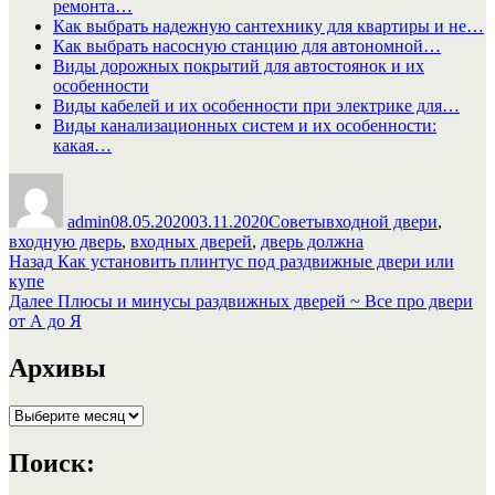
ремонта…
Как выбрать надежную сантехнику для квартиры и не…
Как выбрать насосную станцию для автономной…
Виды дорожных покрытий для автостоянок и их
особенности
Виды кабелей и их особенности при электрике для…
Виды канализационных систем и их особенности:
какая…
Автор
Опубликовано
Рубрики
Метки
admin
08.05.2020
03.11.2020
Советы
входной двери
,
входную дверь
,
входных дверей
,
дверь должна
Навигация
Предыдущая
Назад
Как установить плинтус под раздвижные двери или
запись:
купе
по
Следующая
Далее
Плюсы и минусы раздвижных дверей ~ Все про двери
записям
запись:
от А до Я
Архивы
Архивы
Поиск: