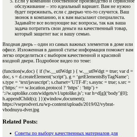
Если у компании собственное производство и сервисное
обслуживание – это идеальный вариант. Вам не нужно
будет переживать, если с дверью что-то случится. Ваш
звонок в компанию, и к вам высылают специалиста.
Задавайте все волнующие вас вопросы, так как ваша
задача потратить свои деньги на качественный товар,
который защитит вас и вашу семью.
Входная дверь – один из самых важных элементов в доме или
офисе. Изложенная в данной статье информация поможет вам
легко определиться с выбором качественной и красивой
входной двери. Подробное видео по теме:
(function(w,doc) { if (!w.__utlWdgt ) { w.__utlWdgt = true; var d =
doc, s = d.createElement(‘script’), g = ‘getElementsByTagName’;
s.type = ‘text/javascript’; s.charset=’UTF-8′; s.async = true; s.src =
(‘https:’ == w.location.protocol ? ‘https’ : ‘http’) +
‘://w.uptolike.com/widgets/v1/uptolike.js’; var h=d[g](‘body’)[0];
h.appendChild(s); }})(window,document);
https://vseprodveri.ru/wp-content/uploads/2019/02/vybrat-
vhodnuyu-dver.jpg
Related Posts:
Советы по выбору качественных материалов для