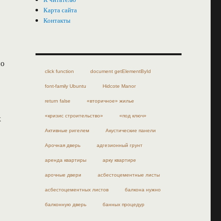
Карта сайта
Контакты
но
click function
document getElementById
font-family Ubuntu
Hidcote Manor
return false
«вторичное» жилье
х
«кризис строительство»
«под ключ»
Активные ригелем
Акустические панели
Арочная дверь
адгезионный грунт
аренда квартиры
арку квартире
арочные двери
асбестоцементные листы
асбестоцементных листов
балкона нужно
балконную дверь
банных процедур