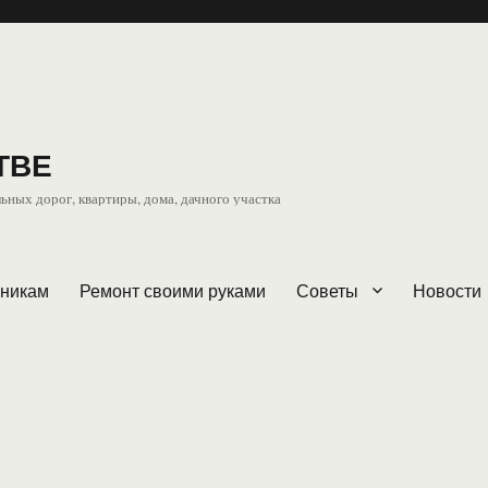
ТВЕ
ьных дорог, квартиры, дома, дачного участка
чникам
Ремонт своими руками
Советы
Новости