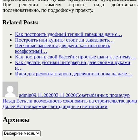
При решении самому строить, надо действовать
последовательно, по подробному проекту.
Related Posts:
Как построить удобный теплый гараж на даче с…
Построить или купить: стоит ли заказывать…
Песчаные бассейны для дачи: как построить
комфортный…
Как построить свой бассейн: простые шаги к летнему…
Как сделать уютный интерьер на даче своими руками
и…
Идеи для ремонта старого деревянного пола на даче…
Автор
Опубликовано
Рубрики
Метки
admin
09.11.2020
03.11.2020
Советы
банных процедур
Навигация
Предыдущая
Назад
Есть ли возможность сэкономить на строительстве дома
запись:
Следующая
Далее
Встраиваемые светодиодные светильники
по
запись:
записям
Архивы
Архивы