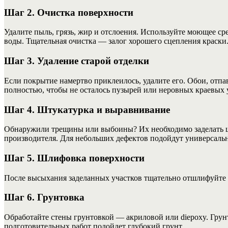
Шаг 2. Очистка поверхности
Удалите пыль, грязь, жир и отслоения. Используйте моющее ср
воды. Тщательная очистка — залог хорошего сцепления краски
Шаг 3. Удаление старой отделки
Если покрытие намертво приклеилось, удалите его. Обои, от
полностью, чтобы не осталось пузырей или неровных краевых 
Шаг 4. Штукатурка и выравнивание
Обнаружили трещины или выбоины? Их необходимо заделать шт
производителя. Для небольших дефектов подойдут универсаль
Шаг 5. Шлифовка поверхности
После высыхания заделанных участков тщательно отшлифуйте п
Шаг 6. Грунтовка
Обработайте стены грунтовкой — акриловой или diepoxy. Грун
подготовительных работ подойдет глубокий грунт.