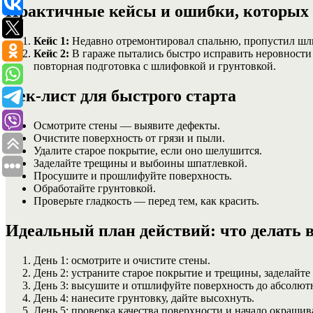
Практичные кейсы и ошибки, которых с
Кейс 1:
Недавно отремонтировал спальню, пропустил шлиф
Кейс 2:
В гараже пытались быстро исправить неровности 
повторная подготовка с шлифовкой и грунтовкой.
Чек-лист для быстрого старта
Осмотрите стены — выявите дефекты.
Очистите поверхность от грязи и пыли.
Удалите старое покрытие, если оно шелушится.
Заделайте трещины и выбоины шпатлевкой.
Просушите и прошлифуйте поверхность.
Обработайте грунтовкой.
Проверьте гладкость — перед тем, как красить.
Идеальный план действий: что делать 
День 1: осмотрите и очистите стены.
День 2: устраните старое покрытие и трещины, заделайте
День 3: высушите и отшлифуйте поверхность до абсолютн
День 4: нанесите грунтовку, дайте высохнуть.
День 5: проверка качества поверхности и начало окрашив