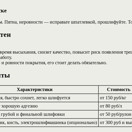
ске
м. Пятна, неровности — исправьте шпатлевкой, прошлифуйте. То
стен
ремя высыхания, снизит качество, повысит риск появления тре
аботу.
 ровности покрытия, его стоит делать обязательно.
нты
Характеристики
Стоимость
я, быстро сохнет, легко шлифуется
от 150 руб/кг
т хорошую адгезию
от 80 руб/л
я грубой и финальной шлифовки
от 50 руб/рулон
ик, кисть, электрошлифмашинка (опционально)
от 300 руб и в