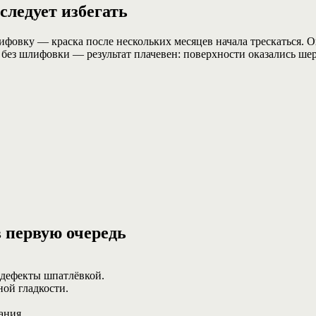
ледует избегать
овку — краска после нескольких месяцев начала трескаться. О
без шлифовки — результат плачевен: поверхности оказались ше
в первую очередь
 дефекты шпатлёвкой.
ой гладкости.
ания.