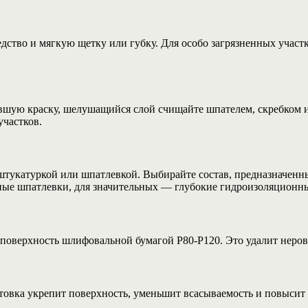
едство и мягкую щетку или губку. Для особо загрязненных учас
.
павшую краску, шелушащийся слой счищайте шпателем, скребком
участков.
укатуркой или шпатлевкой. Выбирайте состав, предназначенный
ные шпатлевки, для значительных — глубокие гидроизоляционны
оверхность шлифовальной бумагой P80-P120. Это удалит неровн
товка укрепит поверхность, уменьшит всасываемость и повысит