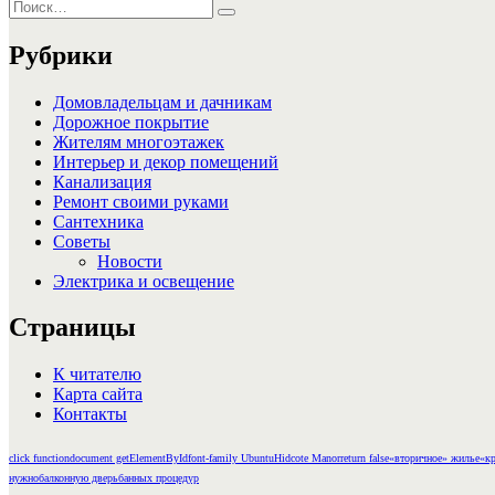
Искать:
Поиск
Рубрики
Домовладельцам и дачникам
Дорожное покрытие
Жителям многоэтажек
Интерьер и декор помещений
Канализация
Ремонт своими руками
Сантехника
Советы
Новости
Электрика и освещение
Страницы
К читателю
Карта сайта
Контакты
click function
document getElementById
font-family Ubuntu
Hidcote Manor
return false
«вторичное» жилье
«кр
нужно
балконную дверь
банных процедур