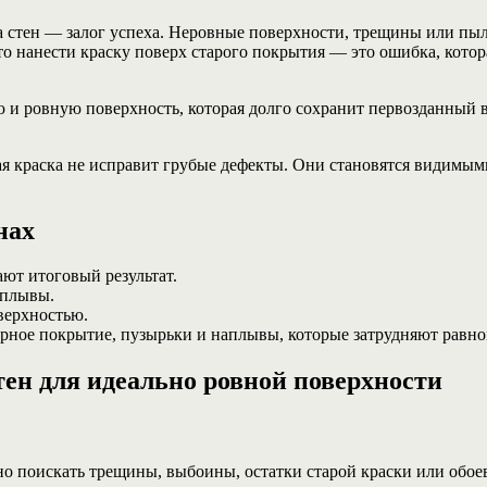
вка стен — залог успеха. Неровные поверхности, трещины или 
о нанести краску поверх старого покрытия — это ошибка, котор
ю и ровную поверхность, которая долго сохранит первозданный в
я краска не исправит грубые дефекты. Они становятся видимыми
нах
ют итоговый результат.
аплывы.
оверхностью.
ерное покрытие, пузырьки и наплывы, которые затрудняют равно
тен для идеально ровной поверхности
о поискать трещины, выбоины, остатки старой краски или обоев