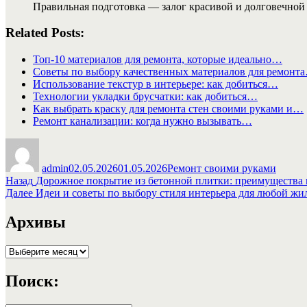
Правильная подготовка — залог красивой и долговечной 
Related Posts:
Топ-10 материалов для ремонта, которые идеально…
Советы по выбору качественных материалов для ремонт
Использование текстур в интерьере: как добиться…
Технологии укладки брусчатки: как добиться…
Как выбрать краску для ремонта стен своими руками и…
Ремонт канализации: когда нужно вызывать…
Автор
Опубликовано
Рубрики
admin
02.05.2026
01.05.2026
Ремонт своими руками
Навигация
Предыдущая
Назад
Дорожное покрытие из бетонной плитки: преимущества 
запись:
Следующая
Далее
Идеи и советы по выбору стиля интерьера для любой ж
по
запись:
записям
Архивы
Архивы
Поиск: