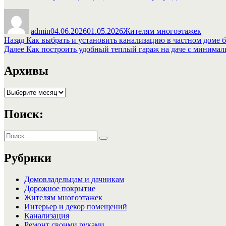
Автор
Опубликовано
Рубрики
admin
04.06.2026
01.05.2026
Жителям многоэтажек
Навигация
Предыдущая
Назад
Как выбрать и установить канализацию в частном доме 
запись:
Следующая
Далее
Как построить удобный теплый гараж на даче с минима
по
запись:
записям
Архивы
Архивы
Поиск:
Искать:
Поиск
Рубрики
Домовладельцам и дачникам
Дорожное покрытие
Жителям многоэтажек
Интерьер и декор помещений
Канализация
Ремонт своими руками