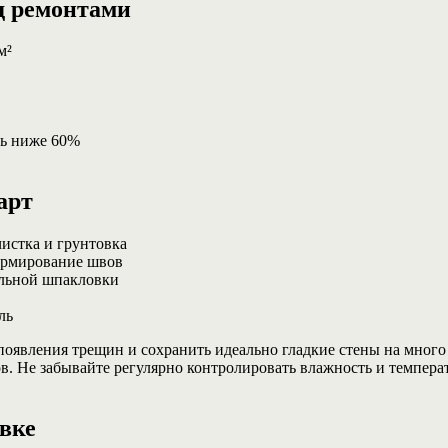
ед ремонтами
м²
ть ниже 60%
арт
чистка и грунтовка
армирование швов
альной шпакловки
ль
появления трещин и сохранить идеально гладкие стены на много
. Не забывайте регулярно контролировать влажность и температ
овке