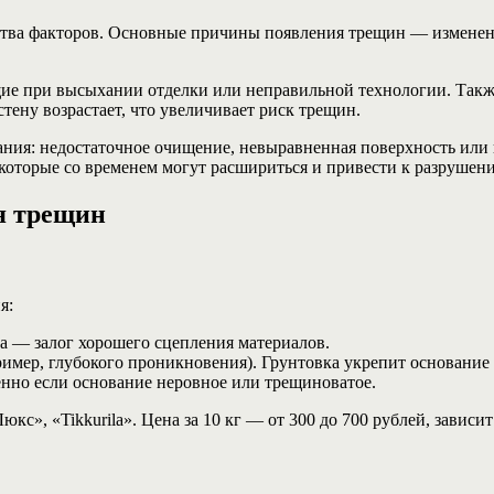
ства факторов. Основные причины появления трещин — изменени
ие при высыхании отделки или неправильной технологии. Такж
тену возрастает, что увеличивает риск трещин.
ния: недостаточное очищение, невыравненная поверхность или 
которые со временем могут расшириться и привести к разрушен
я трещин
я:
ка — залог хорошего сцепления материалов.
мер, глубокого проникновения). Грунтовка укрепит основание 
но если основание неровное или трещиноватое.
», «Tikkurila». Цена за 10 кг — от 300 до 700 рублей, зависит 