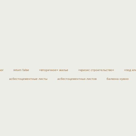
nor
return false
«вторичное» жилье
«кризис строительство»
«под кл
асбестоцементные листы
асбестоцементных листов
балкона нужно