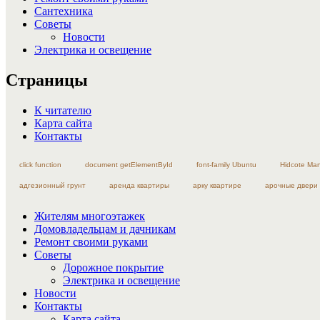
Сантехника
Советы
Новости
Электрика и освещение
Страницы
К читателю
Карта сайта
Контакты
click function
document getElementById
font-family Ubuntu
Hidcote Ma
адгезионный грунт
аренда квартиры
арку квартире
арочные двери
Жителям многоэтажек
Домовладельцам и дачникам
Ремонт своими руками
Советы
Дорожное покрытие
Электрика и освещение
Новости
Контакты
Карта сайта