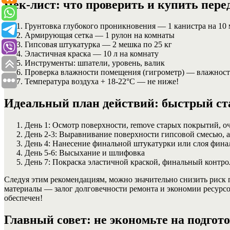
Чек-лист: что проверить и купить пер
Грунтовка глубокого проникновения — 1 канистра на 10 
Армирующая сетка — 1 рулон на комнаты
Гипсовая штукатурка — 2 мешка по 25 кг
Эластичная краска — 10 л на комнату
Инструменты: шпатели, уровень, валик
Проверка влажности помещения (гигрометр) — влажнос
Температура воздуха + 18-22°C — не ниже!
Идеальный план действий: быстрый ст
День 1: Осмотр поверхности, remove старых покрытий, о
День 2-3: Выравнивание поверхности гипсовой смесью, 
День 4: Нанесение финальной штукатурки или слоя фин
День 5-6: Высыхание и шлифовка
День 7: Покраска эластичной краской, финальный контро
Следуя этим рекомендациям, можно значительно снизить риск 
материалы — залог долговечности ремонта и экономии ресурсов
обеспечен!
Главный совет: не экономьте на подгот