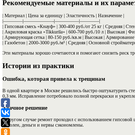
Рекомендуемые материалы и их парам
| Материал | Цена за единицу | Эластичность | Назначение |
|————|——————-|—————|————|
| Гипсовая смесь «Кнауф» | 300-400 руб./от 25 кг | Средняя | Сте
| Акриловая краска «Tikkurila» | 600-700 руб./10 л | Высокая | 
| Армирующая сетка | 80-150 руб./кв.м | Высокая | Армирование
| Газобетон | 2000-3000 руб./м³ | Средняя | Основной стройматер
Эти материалы хорошо сочетаются и помогают снизить риск т
Истории из практики
Ошибка, которая привела к трещинам
В одной квартире в Москве решились быстро оштукатурить сте
0,3 мм. Исправление потребовало полной перекраски и укрепле
Удачное решение
В другом случае ремонт проходил с использованием гипсовой ш
доволен, деньги и нервы сэкономлены.