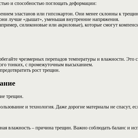
тью и способностью поглощать деформации:
ением эластанов или гипсокартон. Они менее склонны к трещин
, они лучше «дышат», уменьшая внутренние напряжения.
апример, силиконовые или акриловые), которые смогут компенс
збегайте чрезмерных перепадов температуры и влажности. Это с
ного тонких, с промежуточным высыханием.
редотвратить рост трещин.
ание
ие трещин.
льзование и технология. Даже дорогие материалы не спасут, е
рная влажность – причина трещин. Важно соблюдать баланс и ис