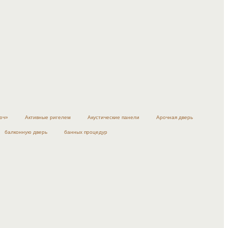
юч»
Активные ригелем
Акустические панели
Арочная дверь
балконную дверь
банных процедур