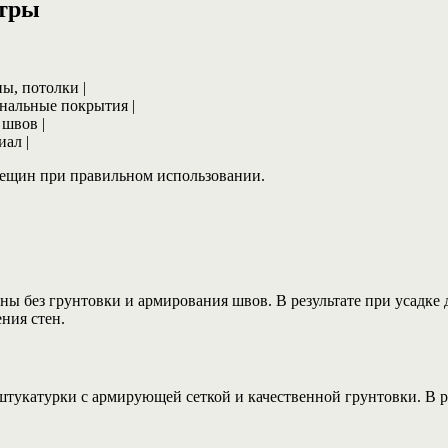
етры
ны, потолки |
Финальные покрытия |
 швов |
иал |
рещин при правильном использовании.
ны без грунтовки и армирования швов. В результате при усадке
ния стен.
тукатурки с армирующей сеткой и качественной грунтовки. В ре