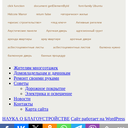
click function
document getElementById
font-family Ubuntu
Hidcote Manor
return false
«вторичное» жилье
«кризис строительство»
«под ключ»
Активные ригелем
Акустические панели
Арочная дверь
адгезионный грунт
аренда квартиры
арку квартире
арочные двери
асбестоцементные листы
асбестоцементных листов
балкона нужно
балконную дверь
банных процедур
Жителям многоэтажек
Домовладельцам и дачникам
Ремонт своими руками
Советы
Дорожное покрытие
Электрика и освещение
Новости
Контакты
Карта сайта
НАУКА О БЛАГОУСТРОЙСТВЕ
Сайт работает на WordPress