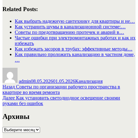
Related Posts:
Как выбрать надежную сантехнику для квартиры и не…
Как устранить шумы в канализационной системе:…
Советы по предотвращению протечек и аварий в…
Частые ошибки при электромонтажных работах и как их
избежать
Как избежать засоров в трубах: эффективные методы…
Как правильно проложить канализацию в частном доме,
…
Автор
Опубликовано
Рубрики
admin
08.05.2026
01.05.2026
Канализация
Навигация
Предыдущая
Назад
Советы по организации рабочего пространства в
запись:
квартире во время ремонта
по
Следующая
Далее
Как установить светодиодное освещение своими
записям
запись:
руками без ошибок
Архивы
Архивы