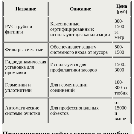
Цена
Название
Описание
(руб)
300-
Качественные,
PVC трубы и
1500
сертифицированные;
фитинги
за
используют для канализации
метр
Обеспечивают защиту
500-
Фильтры сетчатые
системного входа от мусора
1500
Гидродинамическая
Используется для
1500-
установка для
профилактики засоров
3000
промывки
100-
Герметики и
Для герметизации
300 за
уплотнители
соединений
тюбик
от
Автоматические
Для профессиональных
15000
системы очистки
объектов
и
выше
Практические кейсы успеха и ошибки