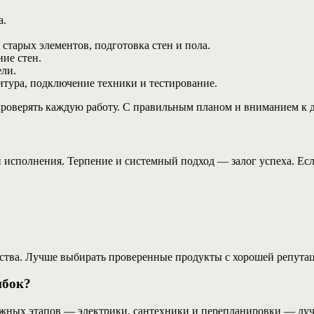
а.
тарых элементов, подготовка стен и пола.
ие стен.
ли.
итура, подключение техники и тестирование.
проверять каждую работу. С правильным планом и вниманием к д
и исполнения. Терпение и системный подход — залог успеха. Ес
ства. Лучше выбирать проверенные продукты с хорошей репутаци
ибок?
ожных этапов — электрики, сантехники и перепланировки — луч