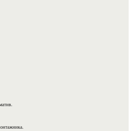
матив.
монтажника.