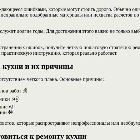
ождающееся ошибками, которые могут стоить дорого. Обычно оши
 неправильно подобранные материалы или нехватка расчетов по
ослужит долгие годы. Для достижения этого важно не только выб
ространенных ошибок, получите четкую пошаговую стратегию ре
е практическую инструкцию, которая реально работает.
 кухни и их причины
отсутствием чёткого плана. Основные причины:
пов работ 💰
хники ⚡🚰
ние 🎨
ний 🚧
советов, которые распространяют непрофессионалы или необду
овиться к ремонту кухни