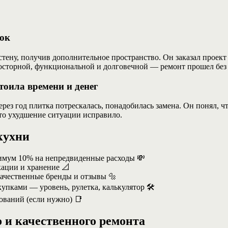
бок
ену, получив дополнительное пространство. Он заказал проект 
росторной, функциональной и долговечной — ремонт прошел без 
тоила времени и денег
рез год плитка потрескалась, понадобилась замена. Он понял, ч
то ухудшение ситуации исправило.
кухни
имум 10% на непредвиденные расходы 💸
кации и хранение 📐
ачественные бренды и отзывы 🔩
упками — уровень, рулетка, калькулятор 🛠️
ований (если нужно) 📑
 и качественного ремонта