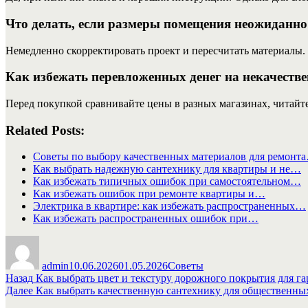
Что делать, если размеры помещения неожиданно
Немедленно скорректировать проект и пересчитать материалы
Как избежать перевложенных денег на некачеств
Перед покупкой сравнивайте цены в разных магазинах, читайт
Related Posts:
Советы по выбору качественных материалов для ремонт
Как выбрать надежную сантехнику для квартиры и не…
Как избежать типичных ошибок при самостоятельном…
Как избежать ошибок при ремонте квартиры и…
Электрика в квартире: как избежать распространенных…
Как избежать распространенных ошибок при…
Автор
Опубликовано
Рубрики
admin
10.06.2026
01.05.2026
Советы
Навигация
Предыдущая
Назад
Как выбрать цвет и текстуру дорожного покрытия для 
запись:
Следующая
Далее
Как выбрать качественную сантехнику для общественны
по
запись: