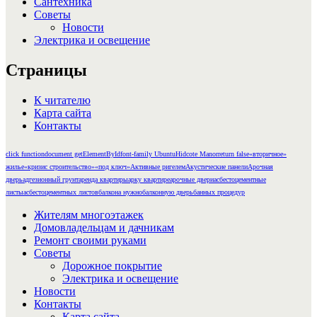
Сантехника
Советы
Новости
Электрика и освещение
Страницы
К читателю
Карта сайта
Контакты
click function
document getElementById
font-family Ubuntu
Hidcote Manor
return false
«вторичное»
жилье
«кризис строительство»
«под ключ»
Активные ригелем
Акустические панели
Арочная
дверь
адгезионный грунт
аренда квартиры
арку квартире
арочные двери
асбестоцементные
листы
асбестоцементных листов
балкона нужно
балконную дверь
банных процедур
Жителям многоэтажек
Домовладельцам и дачникам
Ремонт своими руками
Советы
Дорожное покрытие
Электрика и освещение
Новости
Контакты
Карта сайта