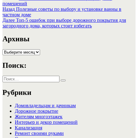
помещений
Навигация
Предыдущая
Назад
Полезные советы по выбору и установке ванны в
запись:
частном доме
по
Следующая
Далее
Топ-5 ошибок при выборе дорожного покрытия для
записям
запись:
загородного дома, которых стоит избегать
Архивы
Архивы
Поиск:
Искать:
Поиск
Рубрики
Домовладельцам и дачникам
Дорожное покрытие
Жителям многоэтажек
Интерьер и декор помещений
Канализация
Ремонт своими руками