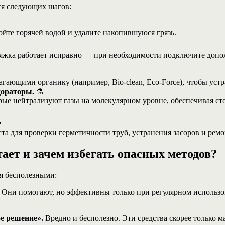
ся следующих шагов:
ойте горячей водой и удалите накопившуюся грязь.
тяжка работает исправно — при необходимости подключите доп
гающими органику (например, Bio-clean, Eco-Force), чтобы уст
дораторы.
⚗️
рые нейтрализуют газы на молекулярном уровне, обеспечивая с

та для проверки герметичности труб, устранения засоров и рем
тает и зачем избегать опасных методов?
я бесполезными:
 Они помогают, но эффективны только при регулярном использ
е решение».
Вредно и бесполезно. Эти средства скорее только м