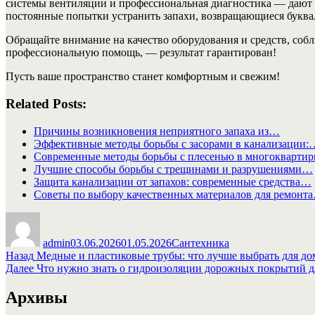
системы вентиляции и профессиональная диагностика — дают б
постоянные попытки устранить запахи, возвращающиеся буква
Обращайте внимание на качество оборудования и средств, собл
профессиональную помощь, — результат гарантирован!
Пусть ваше пространство станет комфортным и свежим!
Related Posts:
Причины возникновения неприятного запаха из…
Эффективные методы борьбы с засорами в канализации:
Современные методы борьбы с плесенью в многокварти
Лучшие способы борьбы с трещинами и разрушениями…
Защита канализации от запахов: современные средства…
Советы по выбору качественных материалов для ремонт
Автор
Опубликовано
Рубрики
admin
03.06.2026
01.05.2026
Сантехника
Навигация
Предыдущая
Назад
Медные и пластиковые трубы: что лучше выбрать для д
запись:
Следующая
Далее
Что нужно знать о гидроизоляции дорожных покрытий д
по
запись:
записям
Архивы