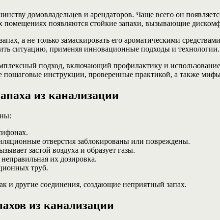
нству домовладельцев и арендаторов. Чаще всего он появляется
ых помещениях появляются стойкие запахи, вызывающие дискомф
апах, а не только замаскировать его ароматическими средствам
ить ситуацию, применяя инновационные подходы и технологии.
омплексный подход, включающий профилактику и использование 
е пошаговые инструкции, проверенные практикой, а также мифы,
апаха из канализации
ны:
сифонах.
иляционные отверстия заблокированы или повреждены.
зывает застой воздуха и образует газы.
 неправильная их дозировка.
ционных труб.
ак и другие соединения, создающие неприятный запах.
ахов из канализации