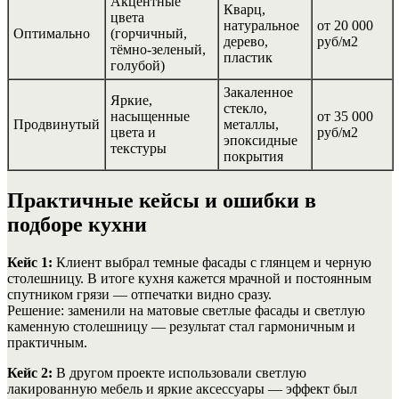
Акцентные
Кварц,
цвета
натуральное
от 20 000
Оптимально
(горчичный,
дерево,
руб/м2
тёмно-зеленый,
пластик
голубой)
Закаленное
Яркие,
стекло,
насыщенные
от 35 000
Продвинутый
металлы,
цвета и
руб/м2
эпоксидные
текстуры
покрытия
Практичные кейсы и ошибки в
подборе кухни
Кейс 1:
Клиент выбрал темные фасады с глянцем и черную
столешницу. В итоге кухня кажется мрачной и постоянным
спутником грязи — отпечатки видно сразу.
Решение: заменили на матовые светлые фасады и светлую
каменную столешницу — результат стал гармоничным и
практичным.
Кейс 2:
В другом проекте использовали светлую
лакированную мебель и яркие аксессуары — эффект был