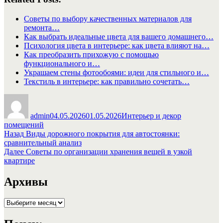
Советы по выбору качественных материалов для
ремонта…
Как выбрать идеальные цвета для вашего домашнего…
Психология цвета в интерьере: как цвета влияют на…
Как преобразить прихожую с помощью
функционального и…
Украшаем стены фотообоями: идеи для стильного и…
Текстиль в интерьере: как правильно сочетать…
Автор
Опубликовано
Рубрики
admin
04.05.2026
01.05.2026
Интерьер и декор
помещений
Навигация
Предыдущая
Назад
Виды дорожного покрытия для автостоянки:
запись:
сравнительный анализ
по
Следующая
Далее
Советы по организации хранения вещей в узкой
записям
запись:
квартире
Архивы
Архивы