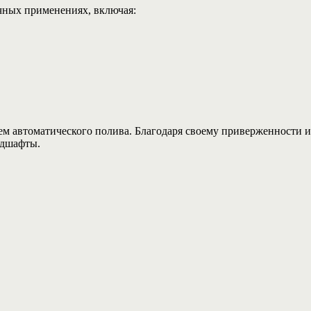
чных применениях, включая:
систем автоматического полива. Благодаря своему приверженност
ндшафты.