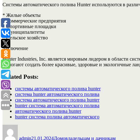
Системы автоматического полива Hunter используются в разли
* Жилые объекты
* Коммерческие предприятия
* Спортивные площадки
* Муниципалитеты
* Сельское хозяйство
Заключение
Hunter Industries, Inc. является мировым лидером в области 
помогают создать более красивые, здоровые и экологичные ла
Related Posts:
системы автоматического полива hunter
система hunter автоматического полива
система автоматического полива hunter
hunter система автоматического полива
автоматического полива hunter
hunter система полива автоматического
Автор
Опубликовано
Рубрики
admin
21.01.2024
Домовладельцам и дачникам