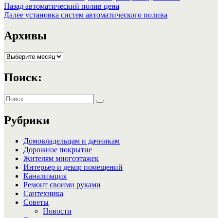
Навигация
Предыдущая
Назад
автоматический полив цена
запись:
Следующая
Далее
установка систем автоматического полива
по
запись:
записям
Архивы
Архивы
Поиск:
Искать:
Поиск
Рубрики
Домовладельцам и дачникам
Дорожное покрытие
Жителям многоэтажек
Интерьер и декор помещений
Канализация
Ремонт своими руками
Сантехника
Советы
Новости