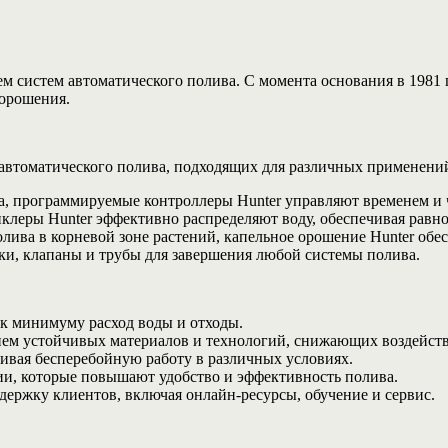
елем систем автоматического полива. С момента основания в 198
 орошения.
автоматического полива, подходящих для различных применений
а, программируемые контроллеры Hunter управляют временем и 
клеры Hunter эффективно распределяют воду, обеспечивая равн
лива в корневой зоне растений, капельное орошение Hunter об
ики, клапаны и трубы для завершения любой системы полива.
 к минимуму расход воды и отходы.
нием устойчивых материалов и технологий, снижающих воздейст
ивая бесперебойную работу в различных условиях.
ии, которые повышают удобство и эффективность полива.
держку клиентов, включая онлайн-ресурсы, обучение и сервис.