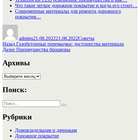
Что такое легкое дорожное покрытие и когда его стоит…
Современные материалы для ремонта дорожного
покрытия…
Автор
Опубликовано
Рубрики
admins
21.08.2022
21.08.2022
Советы
Навигация
Предыдущая
Назад
Газобетонные перемычки: достоинства материала
запись:
Следующая
Далее
Преимущества брошюры
по
запись:
записям
Архивы
Архивы
Поиск:
Искать:
Поиск
Рубрики
Домовладельцам и дачникам
Дорожное покрытие