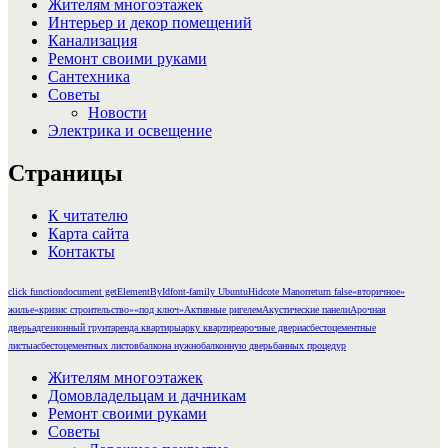
Жителям многоэтажек
Интерьер и декор помещений
Канализация
Ремонт своими руками
Сантехника
Советы
Новости
Электрика и освещение
Страницы
К читателю
Карта сайта
Контакты
click function
document getElementById
font-family Ubuntu
Hidcote Manor
return false
«вторичное»
жилье
«кризис строительство»
«под ключ»
Активные ригелем
Акустические панели
Арочная
дверь
адгезионный грунт
аренда квартиры
арку квартире
арочные двери
асбестоцементные
листы
асбестоцементных листов
балкона нужно
балконную дверь
банных процедур
Жителям многоэтажек
Домовладельцам и дачникам
Ремонт своими руками
Советы