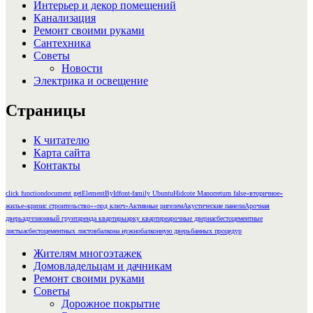
Интерьер и декор помещений
Канализация
Ремонт своими руками
Сантехника
Советы
Новости
Электрика и освещение
Страницы
К читателю
Карта сайта
Контакты
click function
document getElementById
font-family Ubuntu
Hidcote Manor
return false
«вторичное»
жилье
«кризис строительство»
«под ключ»
Активные ригелем
Акустические панели
Арочная
дверь
адгезионный грунт
аренда квартиры
арку квартире
арочные двери
асбестоцементные
листы
асбестоцементных листов
балкона нужно
балконную дверь
банных процедур
Жителям многоэтажек
Домовладельцам и дачникам
Ремонт своими руками
Советы
Дорожное покрытие