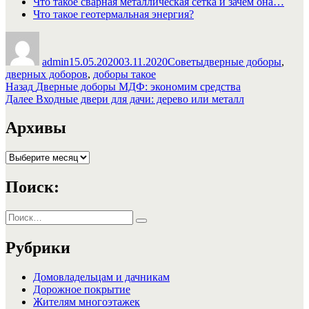
Что такое сварная металлическая сетка и зачем она…
Что такое геотермальная энергия?
Автор
Опубликовано
Рубрики
Метки
admin
15.05.2020
03.11.2020
Советы
дверные доборы
,
дверных доборов
,
доборы такое
Навигация
Предыдущая
Назад
Дверные доборы МДФ: экономим средства
запись:
Следующая
Далее
Входные двери для дачи: дерево или металл
по
запись:
записям
Архивы
Архивы
Поиск:
Искать:
Поиск
Рубрики
Домовладельцам и дачникам
Дорожное покрытие
Жителям многоэтажек