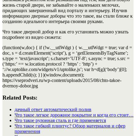
жизнь старой двери, не забывайте о маленьких мелочах,
придающих завершенный вид порталу и интерьеру.
Изучив
информацию дверные доборы что это такое, вы стали ближе к
созданию идеального интерьера своими руками.
Что такое дверной добор и как его установить можно узнать
подробнее из видео сюжета:
(function(w,doc) { if (!w.__utlWdgt ) { w.__utlWdgt = true; var d =
doc, s = d.createElement(‘script’), g = ‘getElementsByTagName’;
s.type = ‘text/javascript’; s.charset=’UTF-8′; s.async = true; s.src =
(‘https:’ == w.location.protocol ? ‘https’ : ‘http’) +
‘://w.uptolike.com/widgets/v1/uptolike.js’; var h=d[g](‘body’)[0];
h.appendChild(s); }})(window,document);
https://vseprodveri.ru/wp-content/uploads/2015/08/chto-takoe-
dvernoy-dobor.jpg
Related Posts:
дачный ответ автоматический полив
Что такое легкое дорожное покрытие и когда его стоит…
Что такое рулонная сталь и где применяется
Что такое гибкий плинтус? Обзор материалов и сфер
применения