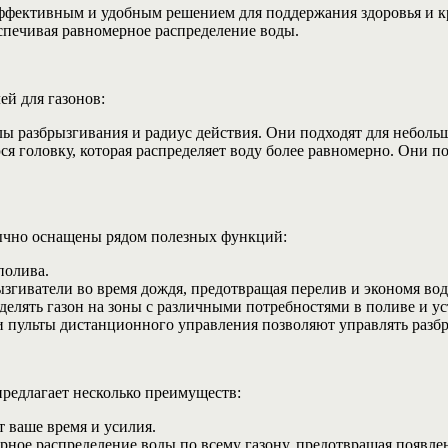
эффективным и удобным решением для поддержания здоровья и к
еспечивая равномерное распределение воды.
ей для газонов:
ы разбрызгивания и радиус действия. Они подходят для небольш
 головку, которая распределяет воду более равномерно. Они по
бычно оснащены рядом полезных функций:
полива.
згиватели во время дождя, предотвращая перелив и экономя вод
делять газон на зоны с различными потребностями в поливе и у
 пульты дистанционного управления позволяют управлять разбр
предлагает несколько преимуществ:
 ваше время и усилия.
ное распределение воды по всему газону, предотвращая появле