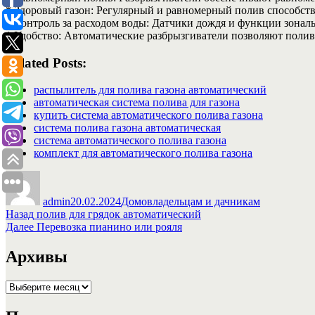
* Здоровый газон: Регулярный и равномерный полив способств
* Контроль за расходом воды: Датчики дождя и функции зонал
* Удобство: Автоматические разбрызгиватели позволяют поливат
Related Posts:
распылитель для полива газона автоматический
автоматическая система полива для газона
купить система автоматического полива газона
система полива газона автоматическая
система автоматического полива газона
комплект для автоматического полива газона
Автор
Опубликовано
Рубрики
admin
20.02.2024
Домовладельцам и дачникам
Навигация
Предыдущая
Назад
полив для грядок автоматический
запись:
Следующая
Далее
Перевозка пианино или рояля
по
запись:
записям
Архивы
Архивы