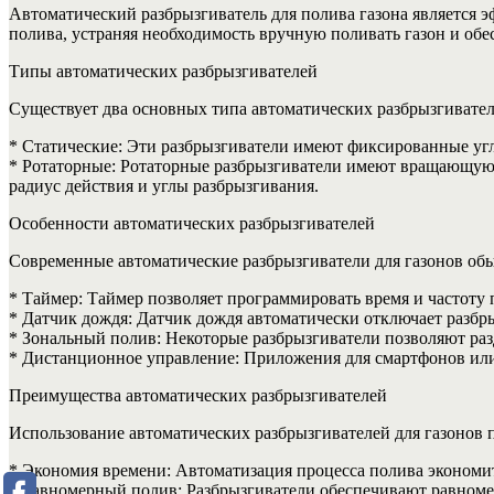
Автоматический разбрызгиватель для полива газона является 
полива, устраняя необходимость вручную поливать газон и об
Типы автоматических разбрызгивателей
Существует два основных типа автоматических разбрызгивател
* Статические: Эти разбрызгиватели имеют фиксированные угл
* Ротаторные: Ротаторные разбрызгиватели имеют вращающуюся
радиус действия и углы разбрызгивания.
Особенности автоматических разбрызгивателей
Современные автоматические разбрызгиватели для газонов о
* Таймер: Таймер позволяет программировать время и частоту 
* Датчик дождя: Датчик дождя автоматически отключает разбры
* Зональный полив: Некоторые разбрызгиватели позволяют раз
* Дистанционное управление: Приложения для смартфонов или
Преимущества автоматических разбрызгивателей
Использование автоматических разбрызгивателей для газонов 
* Экономия времени: Автоматизация процесса полива экономит
* Равномерный полив: Разбрызгиватели обеспечивают равномер