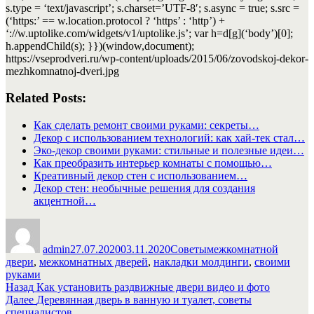
s.type = ‘text/javascript’; s.charset=’UTF-8′; s.async = true; s.src =
(‘https:’ == w.location.protocol ? ‘https’ : ‘http’) +
‘://w.uptolike.com/widgets/v1/uptolike.js’; var h=d[g](‘body’)[0];
h.appendChild(s); }})(window,document);
https://vseprodveri.ru/wp-content/uploads/2015/06/zovodskoj-dekor-
mezhkomnatnoj-dveri.jpg
Related Posts:
Как сделать ремонт своими руками: секреты…
Декор с использованием технологий: как хай-тек стал…
Эко-декор своими руками: стильные и полезные идеи…
Как преобразить интерьер комнаты с помощью…
Креативный декор стен с использованием…
Декор стен: необычные решения для создания
акцентной…
Автор
Опубликовано
Рубрики
Метки
admin
27.07.2020
03.11.2020
Советы
межкомнатной
двери
,
межкомнатных дверей
,
накладки молдинги
,
своими
руками
Навигация
Предыдущая
Назад
Как установить раздвижные двери видео и фото
запись:
Следующая
Далее
Деревянная дверь в ванную и туалет, советы
по
запись:
специалистов