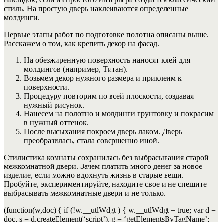
стиль. На простую дверь наклеиваются определенные
молдинги.
Первые этапы работ по подготовке полотна описаны выше.
Расскажем о том, как крепить декор на фасад.
На обезжиренную поверхность наносят клей для
молдингов (например, Титан).
Возьмем декор нужного размера и приклеим к
поверхности.
Процедуру повторим по всей плоскости, создавая
нужный рисунок.
Нанесем на полотно и молдинги грунтовку и покрасим
в нужный оттенок.
После высыхания покроем дверь лаком. Дверь
преобразилась, стала совершенно иной.
Стилистика комнаты сохранилась без выбрасывания старой
межкомнатной двери. Зачем платить много денег за новое
изделие, если можно вдохнуть жизнь в старые вещи.
Пробуйте, экспериментируйте, находите свое и не спешите
выбрасывать межкомнатные двери и не только.
(function(w,doc) { if (!w.__utlWdgt ) { w.__utlWdgt = true; var d =
doc, s = d.createElement(‘script’), g = ‘getElementsByTagName’;