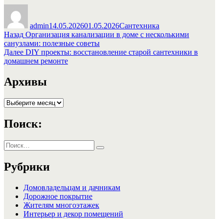
Автор
Опубликовано
Рубрики
admin
14.05.2026
01.05.2026
Сантехника
Навигация
Предыдущая
Назад
Организация канализации в доме с несколькими
запись:
санузлами: полезные советы
по
Следующая
Далее
DIY проекты: восстановление старой сантехники в
записям
запись:
домашнем ремонте
Архивы
Архивы
Поиск:
Искать:
Поиск
Рубрики
Домовладельцам и дачникам
Дорожное покрытие
Жителям многоэтажек
Интерьер и декор помещений