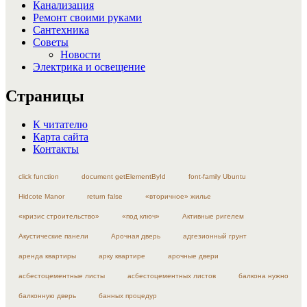
Канализация
Ремонт своими руками
Сантехника
Советы
Новости
Электрика и освещение
Страницы
К читателю
Карта сайта
Контакты
click function
document getElementById
font-family Ubuntu
Hidcote Manor
return false
«вторичное» жилье
«кризис строительство»
«под ключ»
Активные ригелем
Акустические панели
Арочная дверь
адгезионный грунт
аренда квартиры
арку квартире
арочные двери
асбестоцементные листы
асбестоцементных листов
балкона нужно
балконную дверь
банных процедур