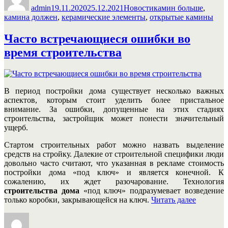
admin
19.11.2020
25.12.2021
Новости
камин больше
,
камина должен
,
керамические элементы
,
открытые камины
Часто встречающиеся ошибки во
время строительства
В период постройки дома существует несколько важных
аспектов, которым стоит уделить более пристальное
внимание. За ошибки, допущенные на этих стадиях
строительства, застройщик может понести значительный
ущерб.
Стартом строительных работ можно назвать выделение
средств на стройку. Далекие от строительной специфики люди
довольно часто считают, что указанная в рекламе стоимость
постройки дома «под ключ» и является конечной. К
сожалению, их ждет разочарование. Технология
строительства дома
«под ключ» подразумевает возведение
«Часто
только коробки, закрывающейся на ключ.
Читать далее
встреча
Автор
Опубликовано
Рубрики
Метки
ошибки
во