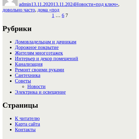
admin
13.11.2020
13.11.2024
Новости
«под ключ»
,
время
довольно часто
,
дома «под
строител
Пагинация
Страница
Страница
Страница
Предыдущая страница
1
…
6
7
записей
Рубрики
Домовладельцам и дачникам
Дорожное покрытие
Жителям многоэтажек
Интерьер и декор помещений
Канализация
Ремонт своими руками
Сантехника
Советы
Новости
Электрика и освещение
Страницы
К читателю
Карта сайта
Контакты