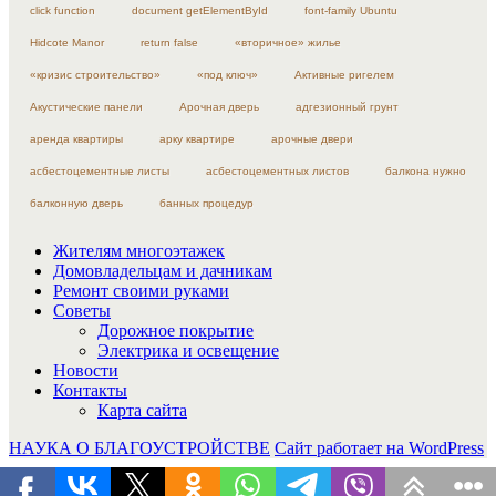
click function
document getElementById
font-family Ubuntu
Hidcote Manor
return false
«вторичное» жилье
«кризис строительство»
«под ключ»
Активные ригелем
Акустические панели
Арочная дверь
адгезионный грунт
аренда квартиры
арку квартире
арочные двери
асбестоцементные листы
асбестоцементных листов
балкона нужно
балконную дверь
банных процедур
Жителям многоэтажек
Домовладельцам и дачникам
Ремонт своими руками
Советы
Дорожное покрытие
Электрика и освещение
Новости
Контакты
Карта сайта
НАУКА О БЛАГОУСТРОЙСТВЕ
Сайт работает на WordPress