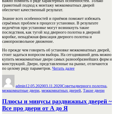
важно помнить о ряде характерных особенностей. Только
грамотный подход к монтажу межкомнатных дверей
обеспечит качественный результат.
Знание всех особенностей и приёмов поможет избежать
серьёзных проблем в процессе установки. В результате
недочётов при установке могут возникнуть такие
последствия, как тугой ход дверного полотна в дверной
коробке, ненадёжная фиксация дверного полотна и
самопроизвольное движение.
Но прежде чем говорить об установке межкомнатных дверей,
стоит задаться вопросом выбора. На сегодняшний день можно
купить межкомнатные двери самых разнообразнейших форм и
конструкций. Двери, представленные на рынке, отличаются
«Классификация
по целому ряду параметров.
Читать далее
межкомнатных
Автор
Опубликовано
Рубрики
Метки
дверей
и
admin
12.05.2020
03.11.2020
Советы
дверного полотна
,
процесс
межкомнатные двери
,
межкомнатных дверей
,
Такие двери
их
установки»
Плюсы и минусы раздвижных дверей ~
Все про двери от А до Я