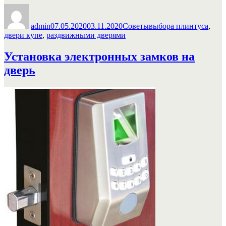
Автор
Опубликовано
Рубрики
Метки
плинтус
под
admin
07.05.2020
03.11.2020
Советы
выбора плинтуса
,
раздвижные
двери купе
,
раздвижными дверями
двери
или
Установка электронных замков на
купе»
дверь