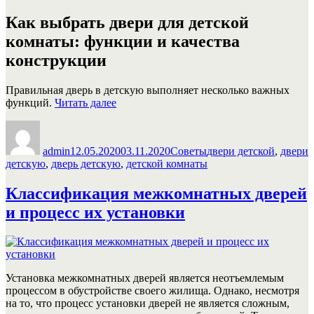
Как выбрать двери для детской
комнаты: функции и качества
конструкции
Правильная дверь в детскую выполняет несколько важных
«Дверь
функций.
Читать далее
для
Автор
Опубликовано
Рубрики
Метки
детской
комнаты:
admin
12.05.2020
03.11.2020
Советы
двери детской
,
двери
как
детскую
,
дверь детскую
,
детской комнаты
выбрать
правильную»
Классификация межкомнатных дверей
и процесс их установки
Установка межкомнатных дверей является неотъемлемым
процессом в обустройстве своего жилища. Однако, несмотря
на то, что процесс установки дверей не является сложным,