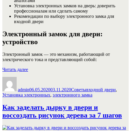
аналогами
Установка электронных замков на дверь: доверить
профессионалам или сделать самому
Рекомендации по выбору электронного замка для
входной двери
Электронный замок для двери:
устройство
Электронный замок — это механизм, работающий от
электрического тока и представляющий собой:
«Установка
Читать далее
электронных
Автор
Опубликовано
Рубрики
Метки
замков
на
admin
06.05.2020
03.11.2020
Советы
входной двери
,
дверь»
Установка электронных
,
электронного замка
Как заделать дырку в двери и
воссоздать рисунок дерева за 7 шагов