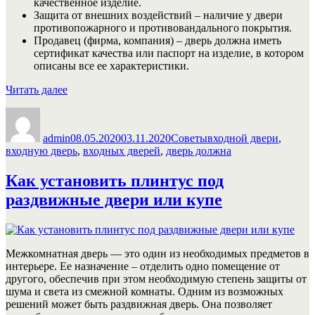
качественное изделие.
Защита от внешних воздействий – наличие у двери
противопожарного и противовандального покрытия.
Продавец (фирма, компания) – дверь должна иметь
сертификат качества или паспорт на изделие, в котором
описаны все ее характеристики.
«Как
Читать далее
правильно
Автор
Опубликовано
Рубрики
Метки
выбрать
входную
admin
08.05.2020
03.11.2020
Советы
входной двери
,
дверь:
входную дверь
,
входных дверей
,
дверь должна
критерии,
виды,
Как установить плинтус под
особенности»
раздвижные двери или купе
Межкомнатная дверь — это один из необходимых предметов в
интерьере. Ее назначение – отделить одно помещение от
другого, обеспечив при этом необходимую степень защиты от
шума и света из смежной комнаты. Одним из возможных
решений может быть раздвижная дверь. Она позволяет