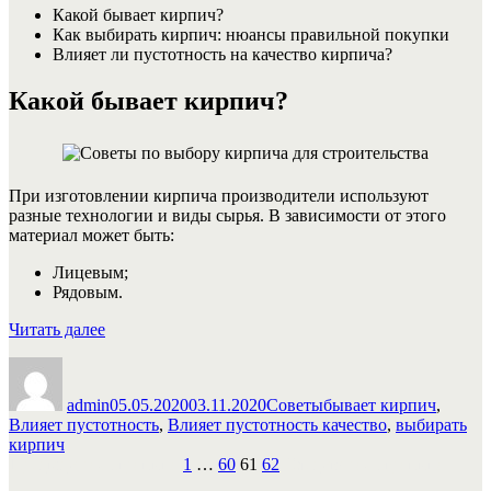
Какой бывает кирпич?
Как выбирать кирпич: нюансы правильной покупки
Влияет ли пустотность на качество кирпича?
Какой бывает кирпич?
При изготовлении кирпича производители используют
разные технологии и виды сырья. В зависимости от этого
материал может быть:
Лицевым;
Рядовым.
«Советы
Читать далее
по
Автор
Опубликовано
Рубрики
Метки
выбору
кирпича
admin
05.05.2020
03.11.2020
Советы
бывает кирпич
,
для
Влияет пустотность
,
Влияет пустотность качество
,
выбирать
строительства»
кирпич
Пагинация
Страница
Страница
Страница
Страница
Предыдущая страница
1
…
60
61
62
Следующая страница