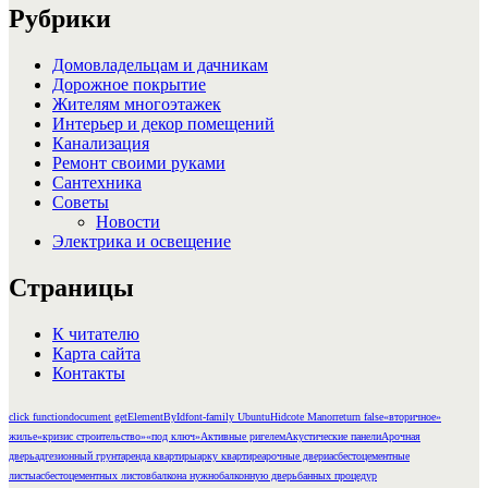
записей
Рубрики
Домовладельцам и дачникам
Дорожное покрытие
Жителям многоэтажек
Интерьер и декор помещений
Канализация
Ремонт своими руками
Сантехника
Советы
Новости
Электрика и освещение
Страницы
К читателю
Карта сайта
Контакты
click function
document getElementById
font-family Ubuntu
Hidcote Manor
return false
«вторичное»
жилье
«кризис строительство»
«под ключ»
Активные ригелем
Акустические панели
Арочная
дверь
адгезионный грунт
аренда квартиры
арку квартире
арочные двери
асбестоцементные
листы
асбестоцементных листов
балкона нужно
балконную дверь
банных процедур