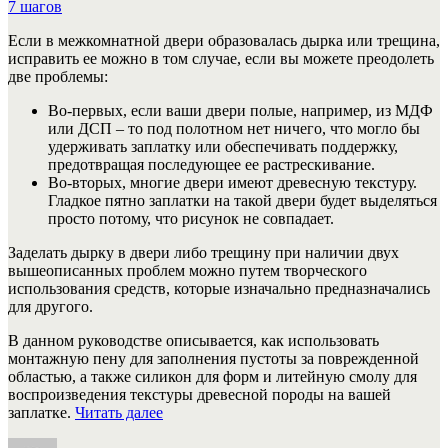
Если в межкомнатной двери образовалась дырка или трещина,
исправить ее можно в том случае, если вы можете преодолеть
две проблемы:
Во-первых, если ваши двери полые, например, из МДФ
или ДСП – то под полотном нет ничего, что могло бы
удерживать заплатку или обеспечивать поддержку,
предотвращая последующее ее растрескивание.
Во-вторых, многие двери имеют древесную текстуру.
Гладкое пятно заплатки на такой двери будет выделяться
просто потому, что рисунок не совпадает.
Заделать дырку в двери либо трещину при наличии двух
вышеописанных проблем можно путем творческого
использования средств, которые изначально предназначались
для другого.
В данном руководстве описывается, как использовать
монтажную пену для заполнения пустоты за поврежденной
областью, а также силикон для форм и литейную смолу для
воспроизведения текстуры древесной породы на вашей
«Как
заплатке.
Читать далее
заделать
Автор
Опубликовано
Рубрики
Метки
дырку