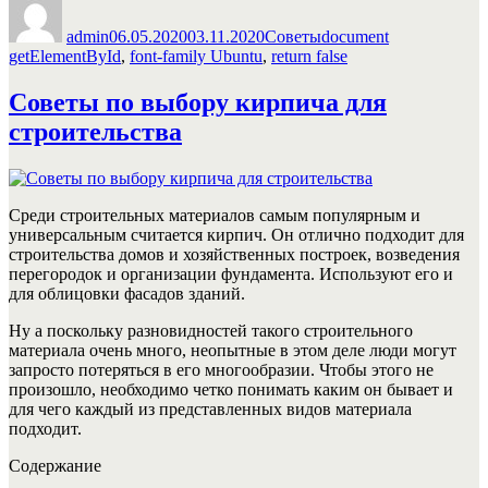
в
admin
06.05.2020
03.11.2020
Советы
document
двери
getElementById
,
font-family Ubuntu
,
return false
и
воссоздать
Советы по выбору кирпича для
рисунок
дерева
строительства
за
7
шагов»
Среди строительных материалов самым популярным и
универсальным считается кирпич. Он отлично подходит для
строительства домов и хозяйственных построек, возведения
перегородок и организации фундамента. Используют его и
для облицовки фасадов зданий.
Ну а поскольку разновидностей такого строительного
материала очень много, неопытные в этом деле люди могут
запросто потеряться в его многообразии. Чтобы этого не
произошло, необходимо четко понимать каким он бывает и
для чего каждый из представленных видов материала
подходит.
Содержание