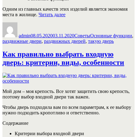
Одним из главных качеств этих изделий является экономия
«Плюсы
места в жилище.
Читать далее
и
Автор
Опубликовано
Рубрики
Метки
минусы
раздвижных
admin
08.05.2020
03.11.2020
Советы
Основные функции
,
дверей
раздвижные двери
,
раздвижных дверей
,
такую дверь
~
Все
Как правильно выбрать входную
про
двери
дверь: критерии, виды, особенности
от
А
до
Я»
Мой дом – моя крепость. Все хотят защитить свою крепость,
поэтому выбор входной двери так важен.
Чтобы дверь подходила вам по всем параметрам, к ее выбору
нужно подходить кропотливо и ответственно.
Содержание
Критерии выбора входной двери