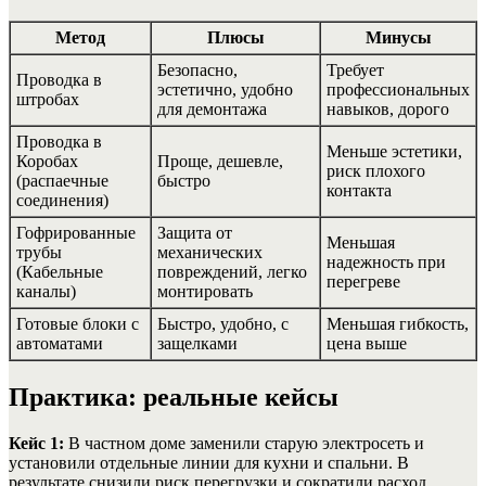
Метод
Плюсы
Минусы
Безопасно,
Требует
Проводка в
эстетично, удобно
профессиональных
штробах
для демонтажа
навыков, дорого
Проводка в
Меньше эстетики,
Коробах
Проще, дешевле,
риск плохого
(распаечные
быстро
контакта
соединения)
Гофрированные
Защита от
Меньшая
трубы
механических
надежность при
(Кабельные
повреждений, легко
перегреве
каналы)
монтировать
Готовые блоки с
Быстро, удобно, с
Меньшая гибкость,
автоматами
защелками
цена выше
Практика: реальные кейсы
Кейс 1:
В частном доме заменили старую электросеть и
установили отдельные линии для кухни и спальни. В
результате снизили риск перегрузки и сократили расход