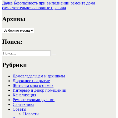
по
Следующая
Далее
Безопасность при выполнении ремонта дома
записям
запись:
самостоятельно: основные правила
Архивы
Архивы
Поиск:
Искать:
Поиск
Рубрики
Домовладельцам и дачникам
Дорожное покрытие
Жителям многоэтажек
Интерьер и декор помещений
Канализация
Ремонт своими руками
Сантехника
Советы
Новости