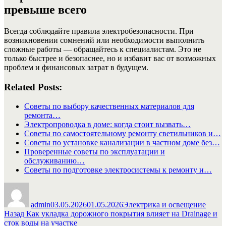
превыше всего
Всегда соблюдайте правила электробезопасности. При
возникновении сомнений или необходимости выполнить
сложные работы — обращайтесь к специалистам. Это не
только быстрее и безопаснее, но и избавит вас от возможных
проблем и финансовых затрат в будущем.
Related Posts:
Советы по выбору качественных материалов для
ремонта…
Электропроводка в доме: когда стоит вызвать…
Советы по самостоятельному ремонту светильников и…
Советы по установке канализации в частном доме без…
Проверенные советы по эксплуатации и
обслуживанию…
Советы по подготовке электросистемы к ремонту и…
Автор
Опубликовано
Рубрики
admin
03.05.2026
01.05.2026
Электрика и освещение
Навигация
Предыдущая
Назад
Как укладка дорожного покрытия влияет на Drainage и
запись:
сток воды на участке