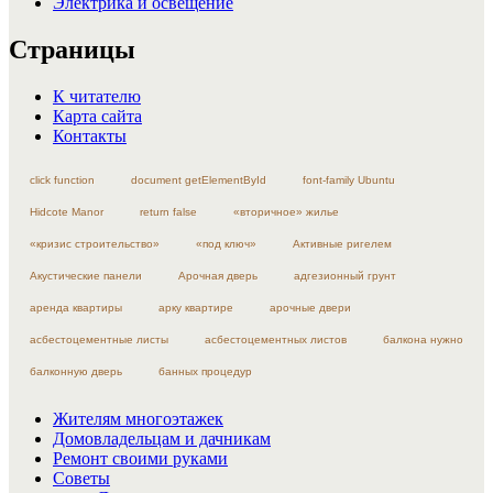
Электрика и освещение
Страницы
К читателю
Карта сайта
Контакты
click function
document getElementById
font-family Ubuntu
Hidcote Manor
return false
«вторичное» жилье
«кризис строительство»
«под ключ»
Активные ригелем
Акустические панели
Арочная дверь
адгезионный грунт
аренда квартиры
арку квартире
арочные двери
асбестоцементные листы
асбестоцементных листов
балкона нужно
балконную дверь
банных процедур
Жителям многоэтажек
Домовладельцам и дачникам
Ремонт своими руками
Советы