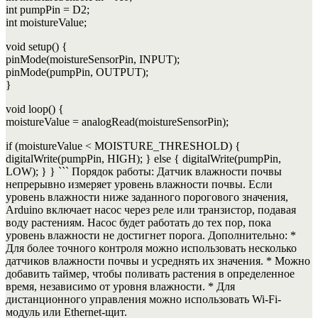
int pumpPin = D2;
int moistureValue;
void setup() {
pinMode(moistureSensorPin, INPUT);
pinMode(pumpPin, OUTPUT);
}
void loop() {
moistureValue = analogRead(moistureSensorPin);
if (moistureValue < MOISTURE_THRESHOLD) {
digitalWrite(pumpPin, HIGH); } else { digitalWrite(pumpPin,
LOW); } } ``` Порядок работы: Датчик влажности почвы
непрерывно измеряет уровень влажности почвы. Если
уровень влажности ниже заданного порогового значения,
Arduino включает насос через реле или транзистор, подавая
воду растениям. Насос будет работать до тех пор, пока
уровень влажности не достигнет порога. Дополнительно: *
Для более точного контроля можно использовать несколько
датчиков влажности почвы и усреднять их значения. * Можно
добавить таймер, чтобы поливать растения в определенное
время, независимо от уровня влажности. * Для
дистанционного управления можно использовать Wi-Fi-
модуль или Ethernet-щит.