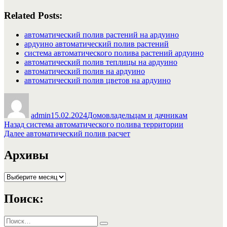
Related Posts:
автоматический полив растений на ардуино
ардуино автоматический полив растений
система автоматического полива растений ардуино
автоматический полив теплицы на ардуино
автоматический полив на ардуино
автоматический полив цветов на ардуино
Автор
Опубликовано
Рубрики
admin
15.02.2024
Домовладельцам и дачникам
Навигация
Предыдущая
Назад
система автоматического полива территории
запись:
Следующая
Далее
автоматический полив расчет
по
запись:
записям
Архивы
Архивы
Поиск:
Искать:
Поиск