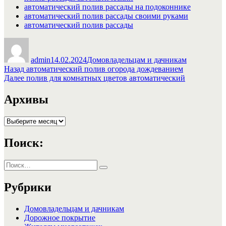
автоматический полив рассады на подоконнике
автоматический полив рассады своими руками
автоматический полив рассады
Автор
Опубликовано
Рубрики
admin
14.02.2024
Домовладельцам и дачникам
Навигация
Предыдущая
Назад
автоматический полив огорода дождеванием
запись:
Следующая
Далее
полив для комнатных цветов автоматический
по
запись:
записям
Архивы
Архивы
Поиск:
Искать:
Поиск
Рубрики
Домовладельцам и дачникам
Дорожное покрытие