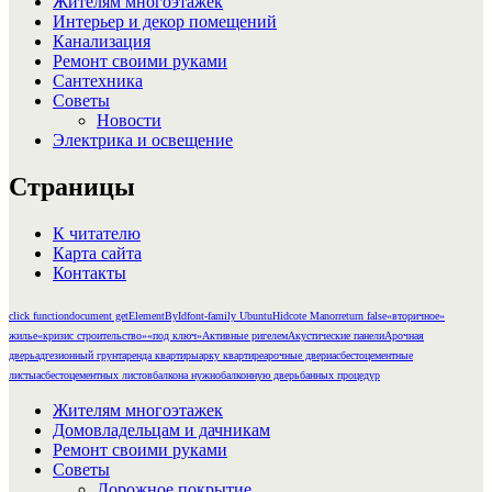
Жителям многоэтажек
Интерьер и декор помещений
Канализация
Ремонт своими руками
Сантехника
Советы
Новости
Электрика и освещение
Страницы
К читателю
Карта сайта
Контакты
click function
document getElementById
font-family Ubuntu
Hidcote Manor
return false
«вторичное»
жилье
«кризис строительство»
«под ключ»
Активные ригелем
Акустические панели
Арочная
дверь
адгезионный грунт
аренда квартиры
арку квартире
арочные двери
асбестоцементные
листы
асбестоцементных листов
балкона нужно
балконную дверь
банных процедур
Жителям многоэтажек
Домовладельцам и дачникам
Ремонт своими руками
Советы
Дорожное покрытие