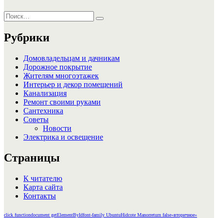
Искать:
Поиск
Рубрики
Домовладельцам и дачникам
Дорожное покрытие
Жителям многоэтажек
Интерьер и декор помещений
Канализация
Ремонт своими руками
Сантехника
Советы
Новости
Электрика и освещение
Страницы
К читателю
Карта сайта
Контакты
click function
document getElementById
font-family Ubuntu
Hidcote Manor
return false
«вторичное»