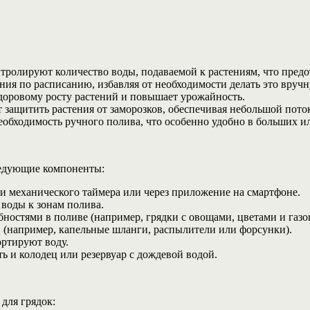
ролируют количество воды, подаваемой к растениям, что предот
ия по расписанию, избавляя от необходимости делать это вруч
оровому росту растений и повышает урожайность.
 защитить растения от заморозков, обеспечивая небольшой пото
обходимость ручного полива, что особенно удобно в больших и
ледующие компоненты:
и механического таймера или через приложение на смартфоне.
воды к зонам полива.
бностями в поливе (например, грядки с овощами, цветами и газо
 (например, капельные шланги, распылители или форсунки).
ртируют воду.
ь и колодец или резервуар с дождевой водой.
для грядок: