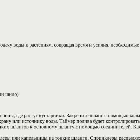
ачу воды к растениям, сокращая время и усилия, необходимые д
ли шило)
 зоны, где растут кустарники. Закрепите шланг с помощью кол
крану или источнику воды. Таймер полива будет контролировать
онких шлангов к основному шлангу с помощью соединителей. Ка
клеры или капельницы на тонкие шланги. Спринклеры распыляют