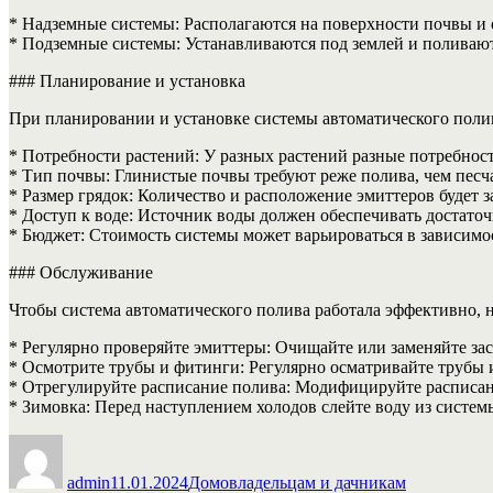
* Надземные системы: Располагаются на поверхности почвы и 
* Подземные системы: Устанавливаются под землей и поливают
### Планирование и установка
При планировании и установке системы автоматического полив
* Потребности растений: У разных растений разные потребност
* Тип почвы: Глинистые почвы требуют реже полива, чем песч
* Размер грядок: Количество и расположение эмиттеров будет з
* Доступ к воде: Источник воды должен обеспечивать достато
* Бюджет: Стоимость системы может варьироваться в зависимос
### Обслуживание
Чтобы система автоматического полива работала эффективно, 
* Регулярно проверяйте эмиттеры: Очищайте или заменяйте з
* Осмотрите трубы и фитинги: Регулярно осматривайте трубы 
* Отрегулируйте расписание полива: Модифицируйте расписани
* Зимовка: Перед наступлением холодов слейте воду из систем
Автор
Опубликовано
Рубрики
admin
11.01.2024
Домовладельцам и дачникам