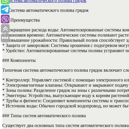
## Система автоматического полива грядок
### Преимущества
* Сокращение расхода воды: Автоматизированные системы конт
* Экономия времени: Автоматические системы поливают растен
* Повышение урожайности: Правильный полив способствует зд
* Защита от заморозков: Системы орошения с подогревом могут
* Удобство: Автоматизированные системы полива устраняют не
### Компоненты
Типичная система автоматического полива грядок включает с
* Контроллер: Управляет системой с помощью электронного ил
* Электромагнитные клапаны: Открывают и закрывают подачу 
* Зоны полива: Разделение грядок на зоны с различными потре
* Эмиттеры: Устройства, выпускающие воду к корням растений
* Трубы и фитинги: Соединяют компоненты системы и транспо
* Источник воды: Обычно городской водопровод, но может быт
### Типы систем автоматического полива
Существует два основных типа систем автоматического полива 