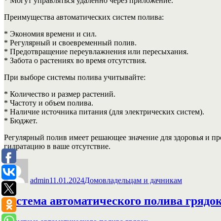
* Могут управляться удаленно через приложение.
Преимущества автоматических систем полива:
* Экономия времени и сил.
* Регулярный и своевременный полив.
* Предотвращение переувлажнения или пересыхания.
* Забота о растениях во время отсутствия.
При выборе системы полива учитывайте:
* Количество и размер растений.
* Частоту и объем полива.
* Наличие источника питания (для электрических систем).
* Бюджет.
Регулярный полив имеет решающее значение для здоровья и пр
гидратацию в ваше отсутствие.
Автор
Опубликовано
Рубрики
admin
11.01.2024
Домовладельцам и дачникам
система автоматического полива грядо