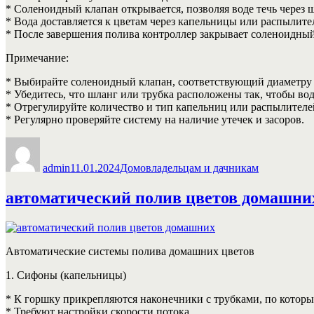
* Соленоидный клапан открывается, позволяя воде течь через ш
* Вода доставляется к цветам через капельницы или распылите
* После завершения полива контроллер закрывает соленоидный
Примечание:
* Выбирайте соленоидный клапан, соответствующий диаметру 
* Убедитесь, что шланг или трубка расположены так, чтобы вод
* Отрегулируйте количество и тип капельниц или распылителе
* Регулярно проверяйте систему на наличие утечек и засоров.
Автор
Опубликовано
Рубрики
admin
11.01.2024
Домовладельцам и дачникам
автоматический полив цветов домашни
Автоматические системы полива домашних цветов
1. Сифоны (капельницы)
* К горшку прикрепляются наконечники с трубками, по которым
* Требуют настройки скорости потока.