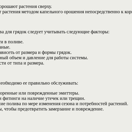
орошают растения сверху.
 растения методом капельного орошения непосредственно к кор
а для грядок следует учитывать следующие факторы:
и в поливе.
аные.
ависеть от размера и формы грядок.
чный объем и давление для работы системы.
ти от типа и размера.
необходимо ее правильно обслуживать:
асоренные или поврежденные эмиттеры.
и фитинги на наличие утечек или трещин.
е полива по мере изменения сезона и потребностей растений.
ы, чтобы предотвратить замерзание и повреждение.