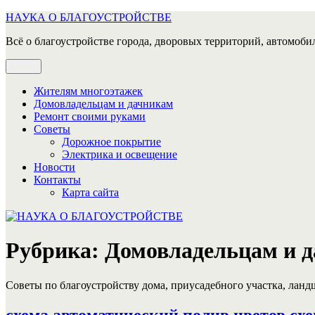
Перейти
НАУКА О БЛАГОУСТРОЙСТВЕ
к
Всё о благоустройстве города, дворовых территорий, автомобил
содержимому
Меню
Жителям многоэтажек
Домовладельцам и дачникам
Ремонт своими руками
Советы
Дорожное покрытие
Электрика и освещение
Новости
Контакты
Карта сайта
Рубрика:
Домовладельцам и 
Советы по благоустройству дома, приусадебного участка, лан
схема автоматический полив цветов сх