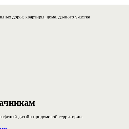
ьных дорог, квартиры, дома, дачного участка
дачникам
дшафтный дизайн придомовой территории.
ема